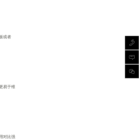
板或者
更易于维
用对比强