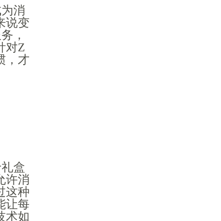
成为消
来说变
服务，
针对Z
惯，才
于礼盒
允许消
过这种
能让每
技术如