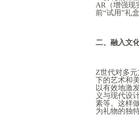
AR（增强现
前“试用”礼
二、融入文
Z世代对多
下的艺术和
以有效地激
义与现代设
素等。这样
为礼物的独