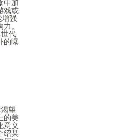
盒中加
游戏或
能增强
响力。
Z世代
外的曝
样渴望
上的美
化意义
介绍某