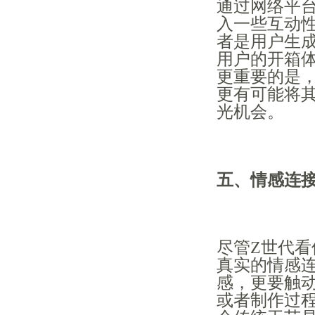
通过网络平
入一些互动
者是用户生成
用户的开箱
更重要的是
更有可能将
光机会。
五、情感连
尽管Z世代
真实的情感
感，更要触
或者制作过