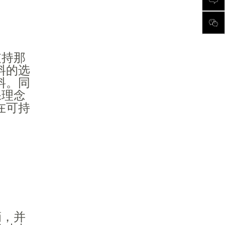
支持那
料的选
料。同
保理念
在可持
滴，并