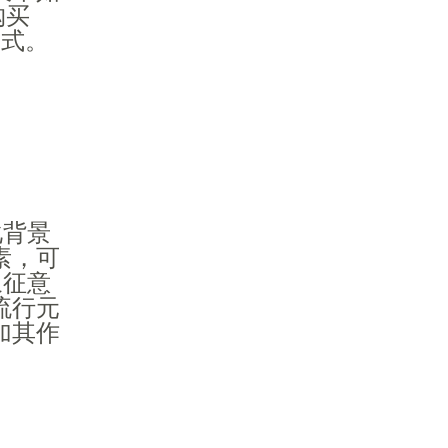
购买
方式。
化背景
素，可
象征意
流行元
加其作