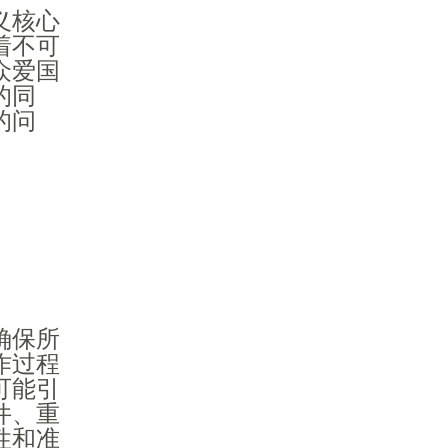
义核心
着不可
众爱国
的同
的问
确保所
作过程
可能引
件、重
性和准