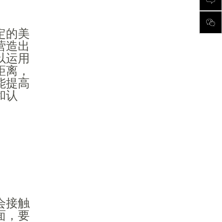
定的美
营造出
以运用
距离，
能提高
和认
会接触
面，要