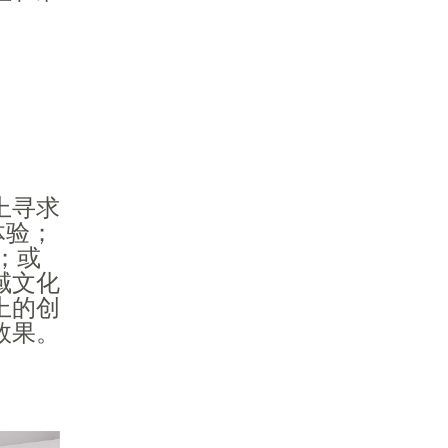
上寻求
体验；
；或
域文化
上的创
效果。