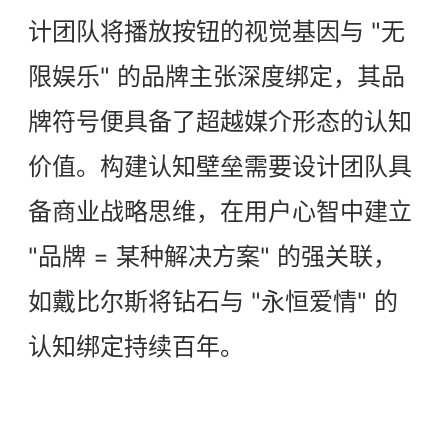
计团队将播放按钮的视觉基因与 "无
限娱乐" 的品牌主张深度绑定，其品
牌符号便具备了超越媒介形态的认知
价值。构建认知壁垒需要设计团队具
备商业战略思维，在用户心智中建立
"品牌 = 某种解决方案" 的强关联，
如戴比尔斯将钻石与 "永恒爱情" 的
认知绑定持续百年。