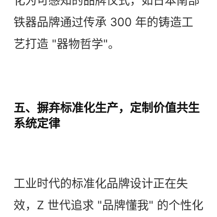
化为可感知的品牌仪式，如日本南部
铁器品牌通过传承 300 年的铸造工
艺打造 "器物哲学"。
五、摒弃标准化生产，定制价值共生
系统定律
工业时代的标准化品牌设计正在失
效，Z 世代追求 "品牌懂我" 的个性化