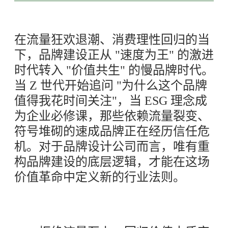
在流量狂欢退潮、消费理性回归的当
下，品牌建设正从 "速度为王" 的激进
时代转入 "价值共生" 的慢品牌时代。
当 Z 世代开始追问 "为什么这个品牌
值得我花时间关注"，当 ESG 理念成
为企业必修课，那些依赖流量裂变、
符号堆砌的速成品牌正在经历信任危
机。对于品牌设计公司而言，唯有重
构品牌建设的底层逻辑，才能在这场
价值革命中定义新的行业法则。