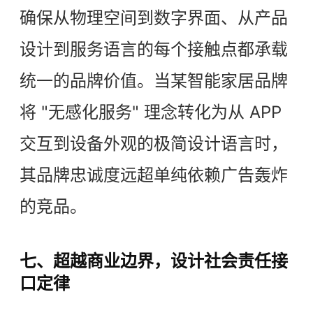
确保从物理空间到数字界面、从产品
设计到服务语言的每个接触点都承载
统一的品牌价值。当某智能家居品牌
将 "无感化服务" 理念转化为从 APP
交互到设备外观的极简设计语言时，
其品牌忠诚度远超单纯依赖广告轰炸
的竞品。
七、超越商业边界，设计社会责任接
口定律