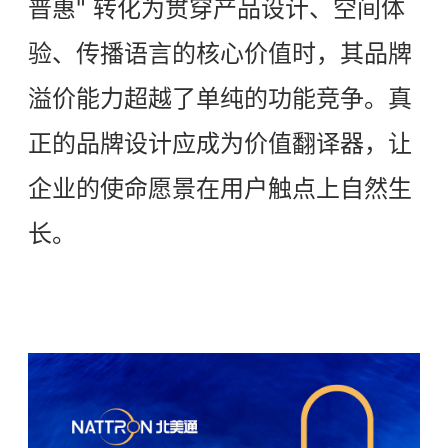
普惠" 转化为贯穿产品设计、空间体
验、传播语言的核心价值时，其品牌
溢价能力超越了单纯的功能竞争。真
正的品牌设计应成为价值翻译器，让
企业的使命愿景在用户触点上自然生
长。