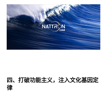
四、打破功能主义，注入文化基因定
律