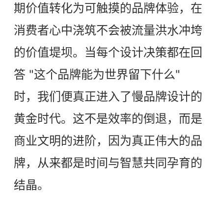
期价值转化为可触摸的品牌体验，在
消费者心中浇筑不会被流量洪水冲垮
的价值堤坝。当每个设计决策都在回
答 "这个品牌能为世界留下什么"
时，我们便真正进入了慢品牌设计的
黄金时代。这不是效率的倒退，而是
商业文明的进阶，因为真正伟大的品
牌，从来都是时间与智慧共同孕育的
结晶。