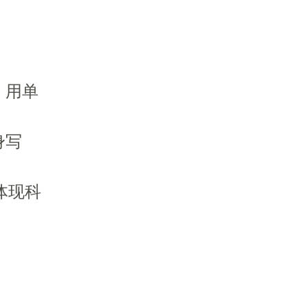
计，用单
身写
体现科