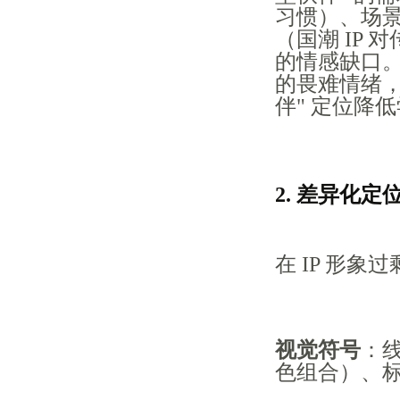
习惯）、场景
（国潮 IP
的情感缺口。某
的畏难情绪，
伴" 定位降
2. 差异化
在 IP 形象
视觉符号
：线
色组合）、标志