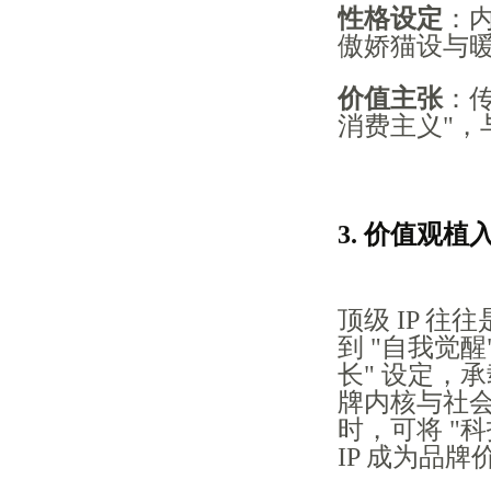
性格设定
：内
傲娇猫设与
价值主张
：传
消费主义"，
3. 价值观植
顶级 IP 
到 "自我觉
长" 设定，
牌内核与社会
时，可将 "
IP 成为品