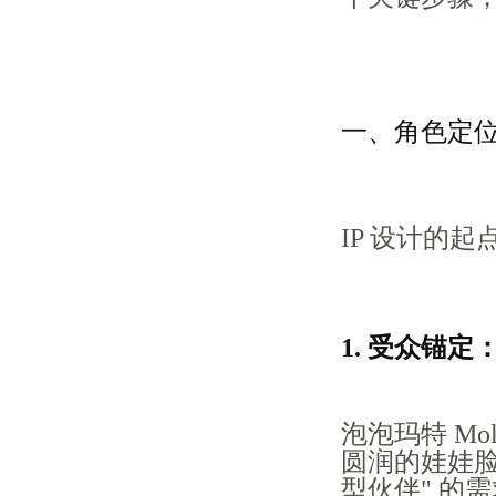
一、角色定位
IP 设计的
1. 受众锚
泡泡玛特 Mo
圆润的娃娃脸
型伙伴" 的需