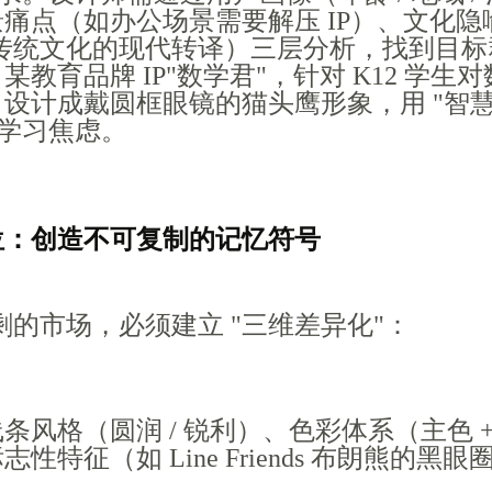
痛点（如办公场景需要解压 IP）、文化隐
 对传统文化的现代转译）三层分析，找到目
教育品牌 IP"数学君"，针对 K12 学生
设计成戴圆框眼镜的猫头鹰形象，用 "智
低学习焦虑。
定位：创造不可复制的记忆符号
过剩的市场，必须建立 "三维差异化"：
条风格（圆润 / 锐利）、色彩体系（主色 +
性特征（如 Line Friends 布朗熊的黑眼