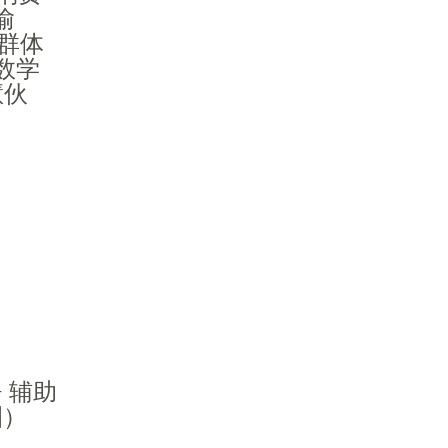
喻
标群体
对数学
慧伙
 辅助
圈）