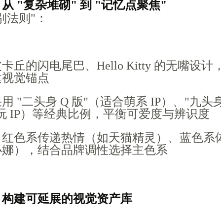
：从 "复杂堆砌" 到 "记忆点聚焦"
识别法则"：
卡丘的闪电尾巴、Hello Kitty 的无嘴设
建视觉锚点
用 "二头身 Q 版"（适合萌系 IP）、"九头
玩 IP）等经典比例，平衡可爱度与辨识度
：红色系传递热情（如天猫精灵）、蓝色系
小娜），结合品牌调性选择主色系
统：构建可延展的视觉资产库