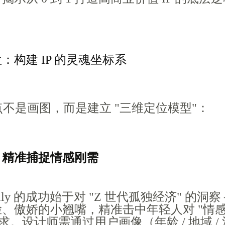
：构建 IP 的灵魂坐标系
起点不是画图，而是建立 "三维定位模型"：
定：精准捕捉情感刚需
lly 的成功始于对 "Z 世代孤独经济" 的洞察
、傲娇的小翘嘴，精准击中年轻人对 "情
求。设计师需通过用户画像（年龄 / 地域 /