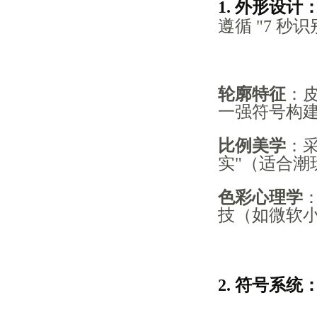
1. 外形设计
遵循 "7 秒
轮廓特征
：皮
一强符号构
比例美学
：采
实"（适合潮
色彩心理学
技（如微软
2. 符号系