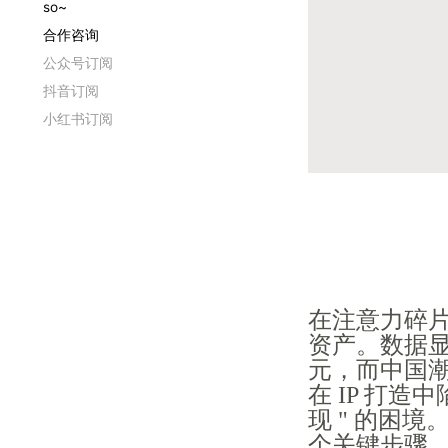
so~
合作咨询
公众号订阅
抖音订阅
小红书订阅
在注意力碎片
资产。数据显示
元，而中国潮
在 IP 打造
现 " 的困境
个关键步骤，揭