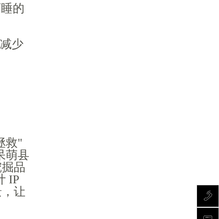
万睡的
"减少
拯救"
呆萌县
挖掘品
IP
景，让