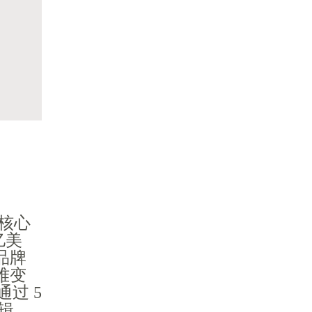
的核心
亿美
品牌
难变
通过 5
逻辑。