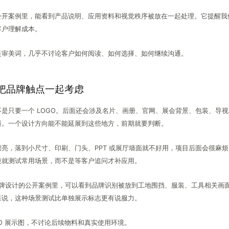
公开案例里，能看到产品说明、应用资料和视觉秩序被放在一起处理。它提醒我
客户理解成本。
是审美词，几乎不讨论客户如何阅读、如何选择、如何继续沟通。
把品牌触点一起考虑
是只要一个 LOGO。后面还会涉及名片、画册、官网、展会背景、包装、导
料。一个设计方向能不能延展到这些地方，前期就要判断。
亮，落到小尺寸、印刷、门头、PPT 或展厅墙面就不好用，项目后面会很麻
段就测试常用场景，而不是等客户追问才补应用。
工具品牌设计的公开案例里，可以看到品牌识别被放到工地围挡、服装、工具相关画
来说，这种场景测试比单独展示标志更有说服力。
GO 展示图，不讨论后续物料和真实使用环境。