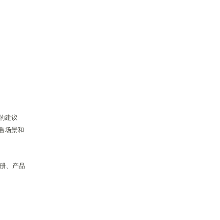
的建议
售场景和
画册、产品