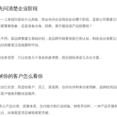
先问清楚企业阶段
会一上来就问喜欢什么风格，而会先问企业现在处在哪个阶段。是新公司要建立
后要重整形象，还是准备出海、招商、展厅建设或产品线重组？
全不同。新品牌要建立基础识别；老品牌升级要保留已有认知；制造业出海要让
项目则要更注意稳重和可信。
问业务背景，只让你发几个喜欢的参考图，然后很快承诺几天出方案。
解你的客户怎么看你
业自己欣赏，而是给客户、员工、渠道商、合作伙伴和来访者理解。选择杭州品
在客户视角判断信息顺序。
通常关心产品分类、质量体系、交付能力和行业经验。销售拜访时，一本产品手册和一
重点，比画面是否足够热闹更关键。