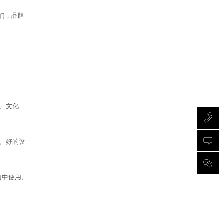
们，品牌
视、文化
烦。好的设
面中使用。