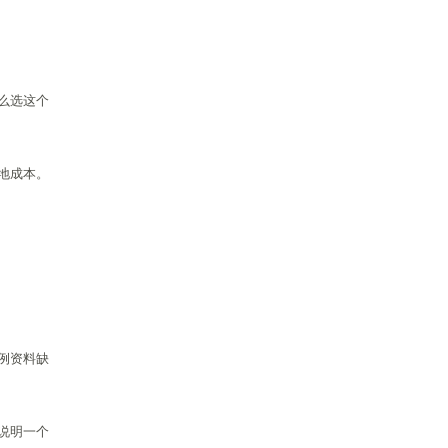
么选这个
地成本。
例资料缺
说明一个