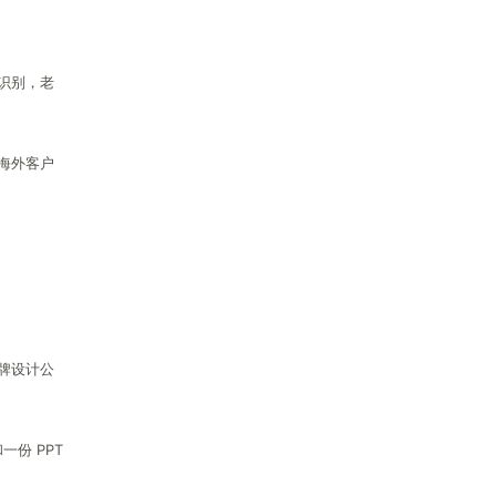
识别，老
海外客户
牌设计公
份 PPT