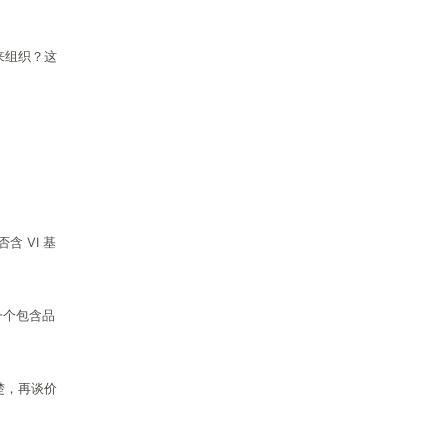
来组织？这
 VI 基
一个包含品
楚，再谈价