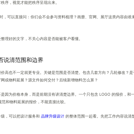
有秩序，视觉才能把秩序呈现出来。
时，可以直接问：你们会不会参与资料梳理？画册、官网、展厅这类内容由谁
。
受整理好的文字，不关心内容是否能被客户看懂。
否说清范围和边界
价高也不一定就更专业。关键是范围是否清楚。包含几套方向？几轮修改？是否含
官网或物料延展？源文件如何交付？后续新增物料怎么算？
是因为价格本身，而是前期没有讲清楚边界。一个只包含 LOGO 的报价，和
用规范和物料延展的报价，不能直接比较。
升级，可以把设计服务和
品牌升级设计
的整体范围一起看。先把工作内容说清