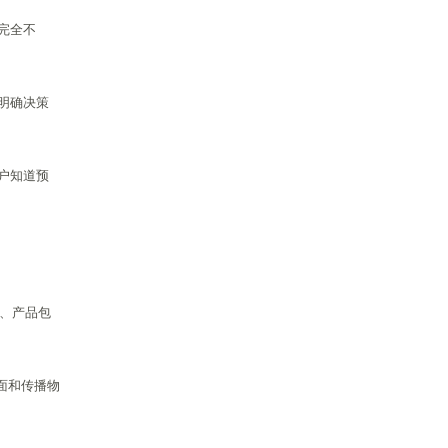
完全不
明确决策
户知道预
店、产品包
画面和传播物