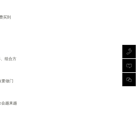
费买到
形、组合方
政要做门
象会越来越