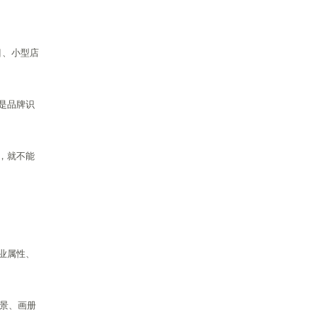
目、小型店
是品牌识
，就不能
业属性、
背景、画册