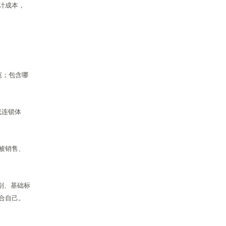
计成本，
范；包含哪
或连锁体
被销售、
别、基础标
合自己。