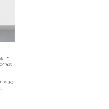
“画一个
这个标志
GO 多少
志。