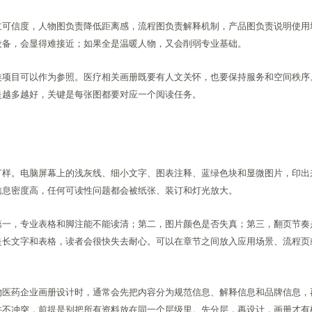
立可信度，人物图负责降低距离感，流程图负责解释机制，产品图负责说明使用
设备，会显得难接近；如果全是温暖人物，又会削弱专业基础。
类项目可以作为参照。医疗相关画册既要有人文关怀，也要保持服务和空间秩序
是越多越好，关键是每张图都要对应一个阅读任务。
打样。电脑屏幕上的浅灰线、细小文字、图表注释、蓝绿色块和显微图片，印出
信息密度高，任何可读性问题都会被纸张、装订和灯光放大。
第一，专业表格和脚注能不能读清；第二，图片颜色是否失真；第三，翻页节奏
是长文字和表格，读者会很快失去耐心。可以在章节之间放入应用场景、流程页
物医药企业画册设计时，通常会先把内容分为规范信息、解释信息和品牌信息，
并不冲突，前提是别把所有资料放在同一个层级里。先分层，再设计，画册才有