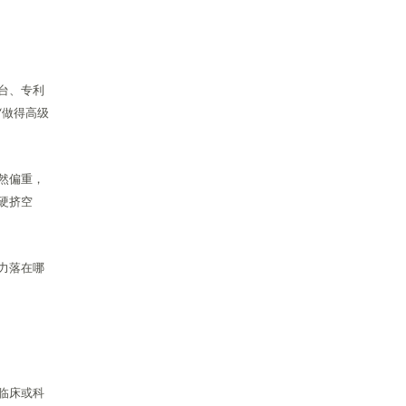
台、专利
“做得高级
然偏重，
硬挤空
力落在哪
临床或科