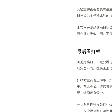
实验室和设备图负责建
册里如果全是冷冰冰的
禾芸嘉医院品牌画册这
药企业也类似，图片不
最后看打样
画册定稿前，一定要看
能完全不同。医药画册
打样时重点看三件事：
重。前几页如果连续都
要，让阅读有缓冲。
一束创意设计在处理生
式。专业规范和可读性