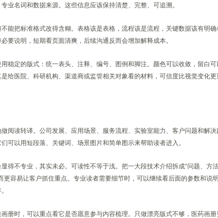
、专业名词和数据来源。这些信息应该保持清楚、完整、可追溯。
但不能把标准格式改得含糊。表格该是表格，流程该是流程，关键数据该有明确
掉必要说明，短期看页面清爽，后续沟通反而会增加解释成本。
使用稳定的版式：统一表头、注释、编号、图例和脚注。颜色可以收敛，留白可
其是给医院、科研机构、渠道商或监管相关对象看的材料，可信度比视觉变化更
地做阅读转译。公司发展、应用场景、服务流程、实验室能力、客户问题和解决
它们可以用短段落、关键词、场景图片和简单图示来帮助读者进入。
会显得不专业，其实未必。可读性不等于浅。把一大段技术介绍拆成“问题、方
反而更容易让客户抓住重点。专业读者需要细节时，可以继续看后面的参数和说
弃。
类画册时，可以重点看它是否愿意参与内容梳理。只做漂亮版式不够，医药画册