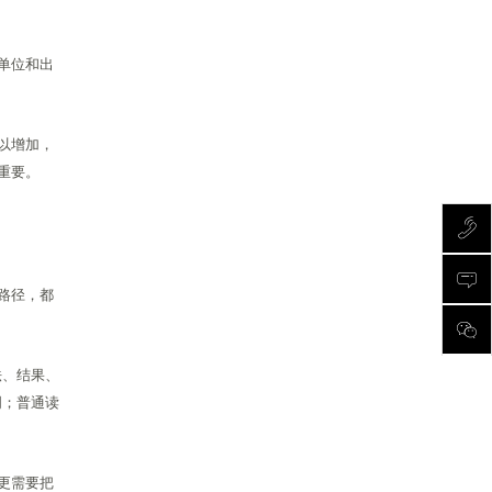
单位和出
以增加，
重要。
路径，都
法、结果、
明；普通读
更需要把