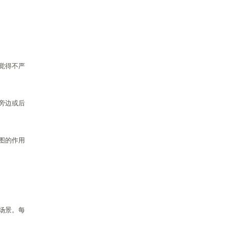
觉得不严
旁边或后
图的作用
场景。每