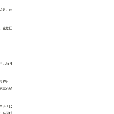
场景。画
。生物医
来以后可
是否过
或重点摘
再进入版
机会同时