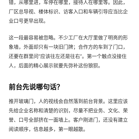
错，从哪里进，车停在哪里，接待人在哪里等。因此，
厂区总导视、楼体标识、访客入口和车辆引导应当比企
业口号更早出现。
这一段最容易被忽略。不少工厂在大厅里做了明亮的形
象墙，外面却只有一块旧门牌；合作方的车到了门口，
还要在群里问“应该往左还是往右”。第一个触点没接住
人，后面的精心展示就要先弥补这份狼狈。
前台先说哪句话？
推开玻璃门，人的视线会自然落到前台背景。这里应该
先给企业名称和清楚的识别，尽量不把业务、文化、荣
誉、口号全部挤在一面墙上。客户刚进门，还没有建立
阅读顺序，信息越多，第一眼越散。