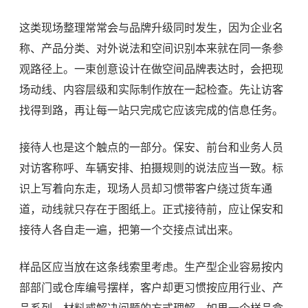
这类现场整理常常会与
品牌升级
同时发生，因为企业名
称、产品分类、对外说法和空间识别本来就在同一条参
观路径上。一束创意设计在做空间品牌表达时，会把现
场动线、内容层级和实际制作放在一起检查。先让访客
找得到路，再让每一站只完成它应该完成的信息任务。
接待人也是这个触点的一部分。保安、前台和业务人员
对访客称呼、车辆安排、拍摄规则的说法应当一致。标
识上写着向东走，现场人员却习惯带客户绕过货车通
道，动线就只存在于图纸上。正式接待前，应让保安和
接待人各自走一遍，把第一个交接点试出来。
样品区应当放在这条线索里考虑。生产型企业容易按内
部部门或仓库编号摆样，客户却更习惯按应用行业、产
品系列、材料或解决问题的方式理解。如果一个样品盒