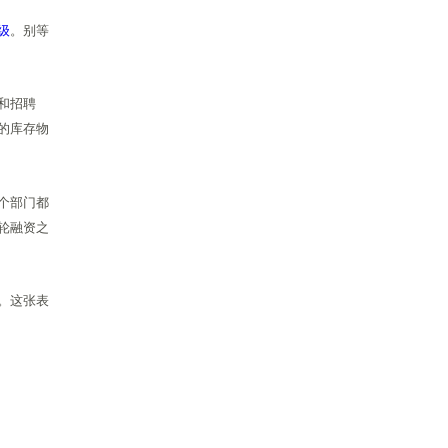
级
。别等
和招聘
的库存物
个部门都
轮融资之
。这张表