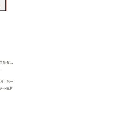
景是否已
。
功照；另一
接不住新