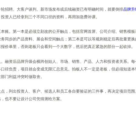
一轮招聘、大客户谈判、新市场发布或后续融资已有明确时间，就要倒排
品牌升
，投资人已经拿到三个不同口径的资料，再用加急费补课。
三本账。第一本是必须立刻改的公开触点，包括官网首屏、公司介绍、销售模板
业务同步的产品资料、展会和空间触点；第三本是可以等规则稳定后再批量更换
张报价单里，否则老板只会看到一个大数字，然后把真正紧急的部分一起砍掉。
人。融资后品牌升级会横跨创始人、市场、销售、产品、人力和投资者关系。每
终口径负责，项目就会变成无限汇总意见。拍板人不一定是老板，但必须知道本
在部门利益冲突时做取舍。
盘点，列出投资人、客户、候选人和员工各自要验证的三件事，再决定项目范围
格，也不要让设计公司凭猜测给方案。