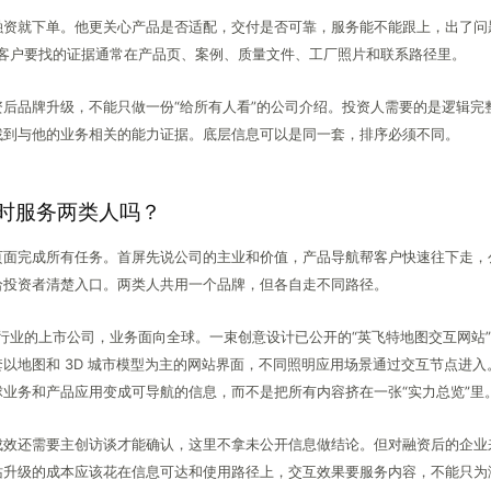
融资就下单。他更关心产品是否适配，交付是否可靠，服务能不能跟上，出了问
说，客户要找的证据通常在产品页、案例、质量文件、工厂照片和联系路径里。
后品牌升级，不能只做一份“给所有人看”的公司介绍。投资人需要的是逻辑完
找到与他的业务相关的能力证据。底层信息可以是同一套，排序必须不同。
同时服务两类人吗？
页面完成所有任务。首屏先说公司的主业和价值，产品导航帮客户快速往下走，
给投资者清楚入口。两类人共用一个品牌，但各自走不同路径。
电源行业的上市公司，业务面向全球。一束创意设计已公开的“英飞特地图交互网站
以地图和 3D 城市模型为主的网站界面，不同照明应用场景通过交互节点进入
业务和产品应用变成可导航的信息，而不是把所有内容挤在一张“实力总览”里
成效还需要主创访谈才能确认，这里不拿未公开信息做结论。但对融资后的企业
站升级的成本应该花在信息可达和使用路径上，交互效果要服务内容，不能只为