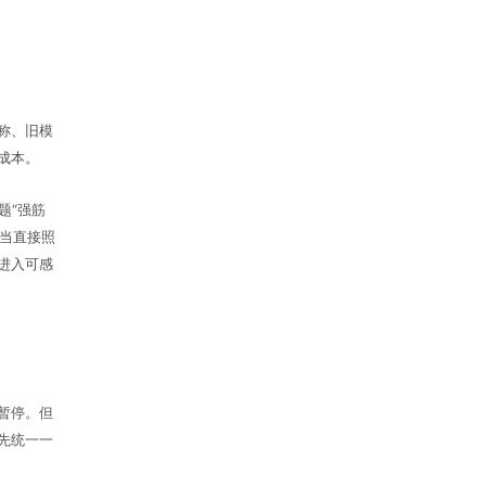
称、旧模
成本。
题“强筋
应当直接照
进入可感
暂停。但
先统一一