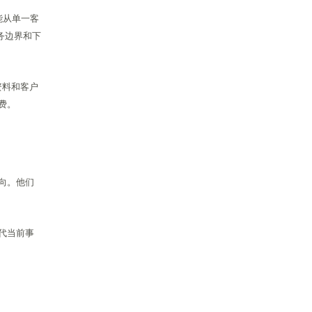
能从单一客
务边界和下
资料和客户
费。
向。他们
代当前事