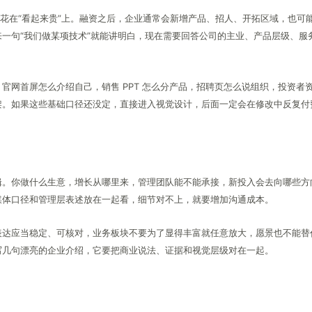
先花在“看起来贵”上。融资之后，企业通常会新增产品、招人、开拓区域，也可
一句“我们做某项技术”就能讲明白，现在需要回答公司的主业、产品层级、服
官网首屏怎么介绍自己，销售 PPT 怎么分产品，招聘页怎么说组织，投资者
架。如果这些基础口径还没定，直接进入视觉设计，后面一定会在修改中反复付
辑。你做什么生意，增长从哪里来，管理团队能不能承接，新投入会去向哪些方
媒体口径和管理层表述放在一起看，细节对不上，就要增加沟通成本。
表达应当稳定、可核对，业务板块不要为了显得丰富就任意放大，愿景也不能替
写几句漂亮的企业介绍，它要把商业说法、证据和视觉层级对在一起。