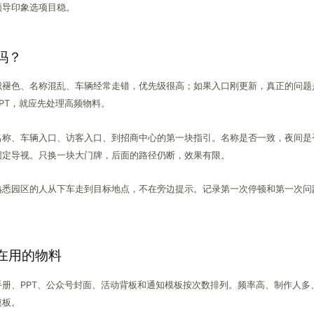
领导印象选项目稳。
吗？
识褪色、名称混乱、车辆经常走错，优先级很高；如果入口刚更新，真正的问题
PT，就应先处理高频物料。
名称、车辆入口、访客入口、到招商中心的第一块指引。名称是否一致，夜间是
固定导视。只换一块大门牌，后面的路径仍断，效果有限。
熟悉园区的人从下车走到目标地点，不在旁边提示。记录第一次停顿和第一次问
在用的物料
手册、PPT、公众号封面、活动背板和通知模板按次数排列。频率高、制作人多
模板。