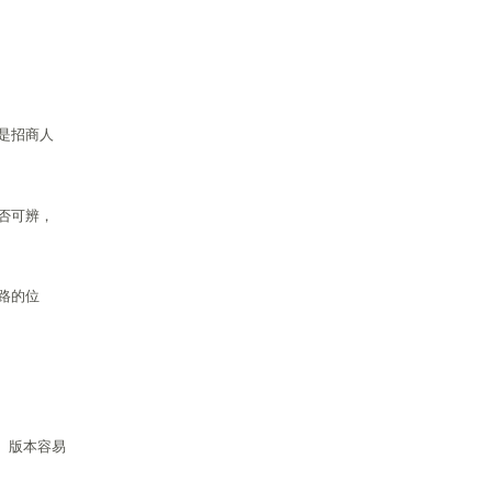
是招商人
否可辨，
路的位
、版本容易