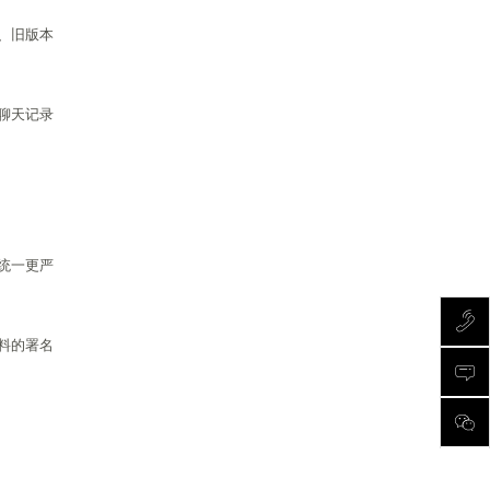
、旧版本
聊天记录
统一更严
料的署名