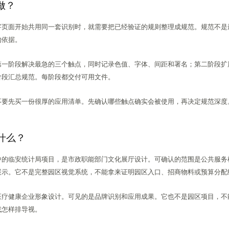
做？
字页面开始共用同一套识别时，就需要把已经验证的规则整理成规范。规范不是
的依据。
第一阶段解决最急的三个触点，同时记录色值、字体、间距和署名；第二阶段扩
阶段汇总规范。每阶段都交付可用文件。
不要先买一份很厚的应用清单。先确认哪些触点确实会被使用，再决定规范深度
什么？
中的临安统计局项目，是市政职能部门文化展厅设计。可确认的范围是公共服务
展示。它不是完整园区视觉系统，不能拿来证明园区入口、招商物料或预算分配
医疗健康企业形象设计。可见的是品牌识别和应用成果。它也不是园区项目，不
或怎样排导视。