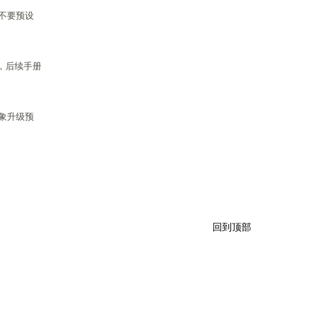
不要预设
，后续手册
象升级预
回到顶部