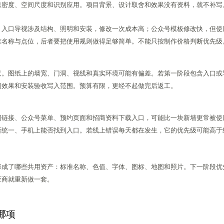
息密度、空间尺度和识别应用。项目背景、设计取舍和效果没有资料，就不补写
。入口导视涉及结构、照明和安装，修改一次成本高；公众号模板修改快，但使
准名称与点位，后者要把使用规则做得足够简单。不能只按制作价格判断优先级
尺。图纸上的墙宽、门洞、视线和真实环境可能有偏差。若第一阶段包含入口或
间效果和安装验收写入范围。预算有限，更经不起做完后返工。
图链接、公众号菜单、预约页面和招商资料下载入口，可能比一块新墙更常被使
否统一、手机上能否找到入口。若线上错误每天都在发生，它的优先级可能高于
形成了哪些共用资产：标准名称、色值、字体、图标、地图和照片。下一阶段优
应商就重新做一套。
哪项