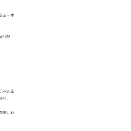
最后一本
展到导
。
机构的空
经验。
能据此解