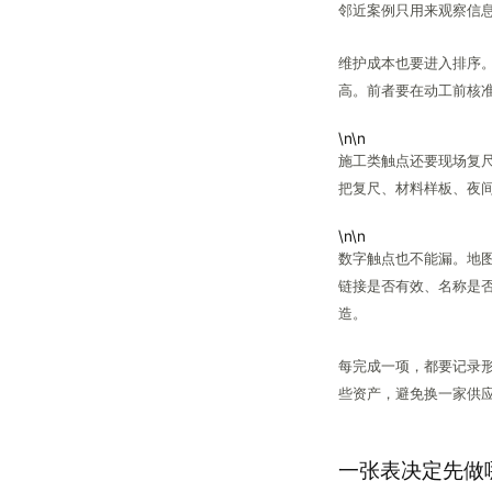
邻近案例只用来观察信
维护成本也要进入排序
高。前者要在动工前核
\n\n
施工类触点还要现场复
把复尺、材料样板、夜
\n\n
数字触点也不能漏。地
链接是否有效、名称是
造。
每完成一项，都要记录
些资产，避免换一家供
一张表决定先做