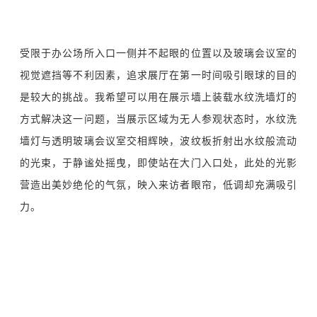
受限于办公场所入口一侧并不起眼的位置以及玻璃会议室的
视觉遮挡等不利因素，追求展厅在第一时间吸引眼球的目的
是较大的挑战。我希望可以用
在展示墙上装载水纹洗墙灯的
方式
解决这一问题
，当展示区域为无人参观状态时，水纹洗
墙灯与透明玻璃会议室交相辉映，波纹板折射出水纹般流动
的光束，于静谧处摇曳，即使站在大门入口处，此处的光影
营造出美妙绝伦的气氛，映入来访者眼帘，低调却充满吸引
力。