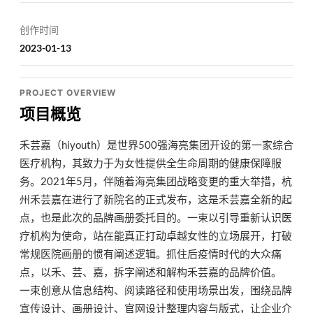
创作时间
2023-01-13
PROJECT OVERVIEW
项目概览
禾芸嘉（hiyouth）是世界500强海亮集团开设的第一家综合
医疗机构，其致力于为女性提供全生命周期的健康保障服
务。2021年5月，伴随着海亮集团战略变更的重大举措，杭
州禾芸嘉在进行了新院名的正式发布，这是禾芸嘉全新的起
点，也是此次的品牌画册委托目的。一束以引导重新认识医
疗机构为使命，站在能真正打动卓越女性的立场展开，打破
常规医院画册的惯有阐述逻辑。抓住后疫情时代的大众痛
点，以禾、芸、嘉，拆字阐述和解构禾芸嘉的品牌价值。
一束创意从信息结构、阅读路径和使用场景出发，围绕品牌
宣传设计、画册设计、官网设计整理内容与版式，让企业介