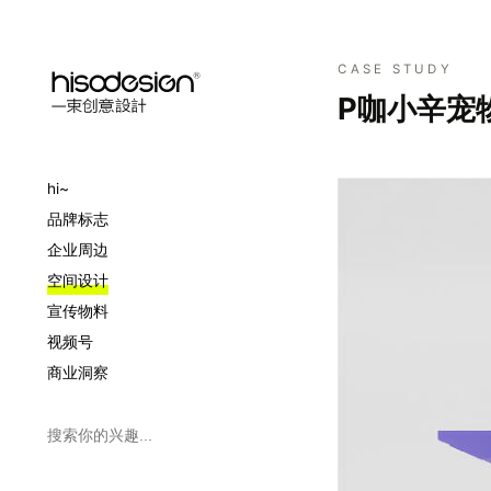
CASE STUDY
P咖小辛宠
hi~
品牌标志
企业周边
空间设计
宣传物料
视频号
商业洞察